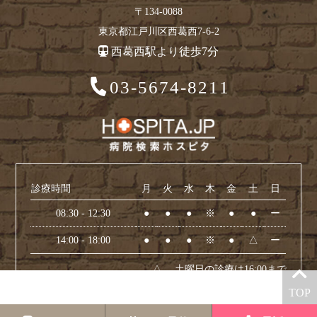
〒134-0088
東京都江戸川区西葛西7-6-2
西葛西駅より徒歩7分
03-5674-8211
診療時間
月
火
水
木
金
土
日
08:30 - 12:30
●
●
●
※
●
●
ー
14:00 - 18:00
●
●
●
※
●
△
ー
△… 土曜日の診療は16:00まで
※… 木曜は矯正のみ(予約診療)となります
TOP
休診日：日曜日・祝日