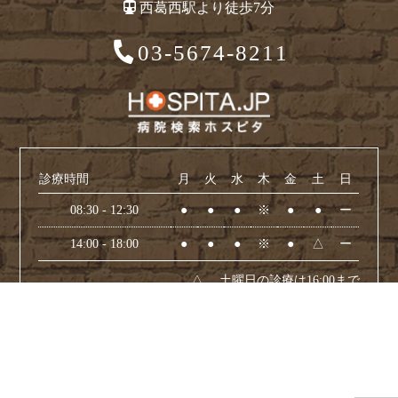
西葛西駅より徒歩7分
03-5674-8211
診療時間
月
火
水
木
金
土
日
08:30 - 12:30
●
●
●
※
●
●
ー
14:00 - 18:00
●
●
●
※
●
△
ー
△… 土曜日の診療は16:00まで
※… 木曜は矯正のみ(予約診療)となります
休診日：日曜日・祝日
Copyright(C) Nakano Dental Clinic All Rights Reserved.