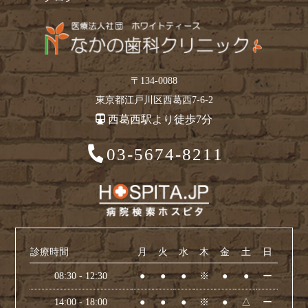
〒134-0088
東京都江戸川区西葛西7-6-2
西葛西駅より徒歩7分
03-5674-8211
診療時間
月
火
水
木
金
土
日
08:30 - 12:30
●
●
●
※
●
●
ー
14:00 - 18:00
●
●
●
※
●
△
ー