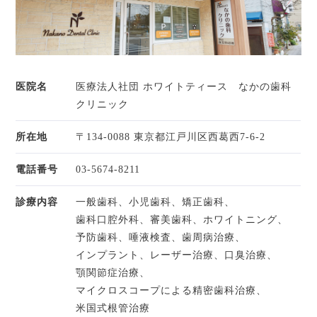
医院名
医療法人社団 ホワイトティース なかの歯科
クリニック
所在地
〒134-0088 東京都江戸川区西葛西7-6-2
電話番号
03-5674-8211
診療内容
一般歯科、
小児歯科、
矯正歯科、
歯科口腔外科、
審美歯科、
ホワイトニング、
予防歯科、
唾液検査、
歯周病治療、
インプラント、
レーザー治療、
口臭治療、
顎関節症治療、
マイクロスコープによる精密歯科治療、
米国式根管治療