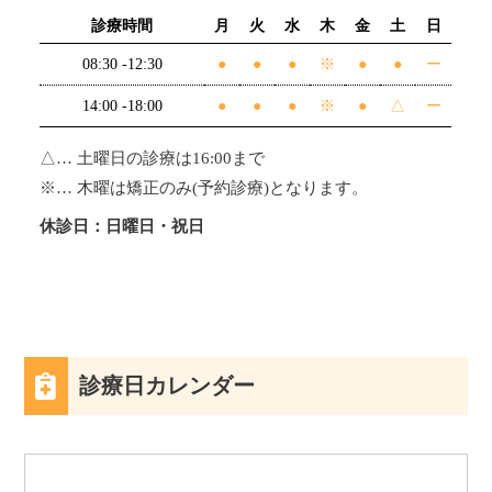
診療時間
月
火
水
木
金
土
日
08:30 -12:30
●
●
●
※
●
●
ー
14:00 -18:00
●
●
●
※
●
△
ー
△… 土曜日の診療は16:00まで
※… 木曜は矯正のみ(予約診療)となります。
休診日：日曜日・祝日
診療日カレンダー